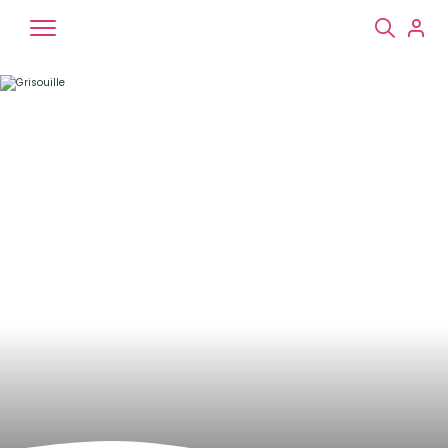
Chiens
Chats
NAC