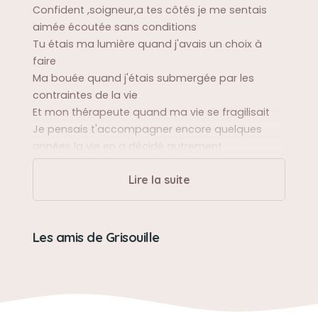
Confident ,soigneur,a tes côtés je me sentais
aimée écoutée sans conditions
Tu étais ma lumière quand j'avais un choix à
faire
Ma bouée quand j'étais submergée par les
contraintes de la vie
Et mon thérapeute quand ma vie se fragilisait
Je pensais t'accompagner encore quelques
années la vie en a décidé autrement
mon cœur est brisé tu me manques cruellement
Lire la suite
On se retrouvera
REPOSE EN PAIX
08/04/2022
Les amis de Grisouille
Sa balade préférée
Sur la terrasse en été