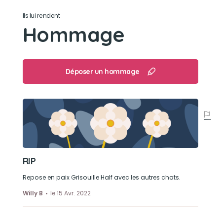
Son caractère
Ils lui rendent
Pacifique observateur Gentil
Hommage
Son jouet préféré
Une ficelle
Déposer un hommage
Son loisir préféré
Regarder les pigeons en espérant en attraper un
RIP
Repose en paix Grisouille Half avec les autres chats.
Willy B
le 15 Avr. 2022