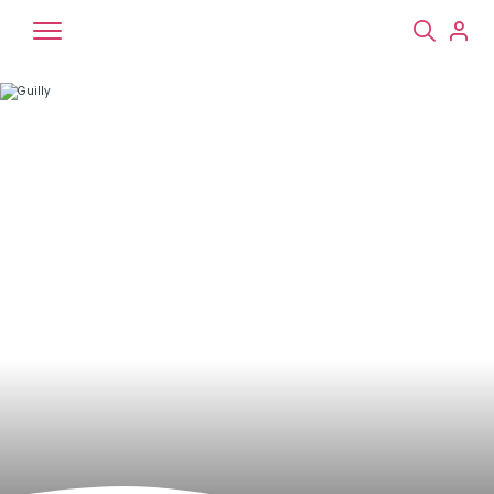
Chiens
Chats
NAC