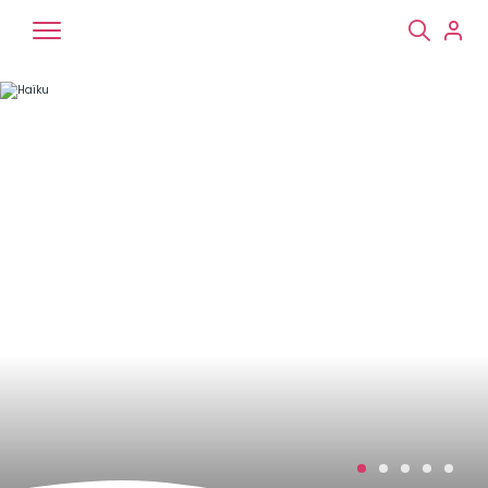
Chiens
Chats
NAC