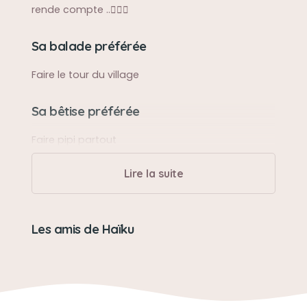
rende compte ..🤷🏻‍♀️
Sa balade préférée
Faire le tour du village
Sa bêtise préférée
Faire pipi partout
Lire la suite
Son caractère
Râleur mais adorable
Les amis de Haïku
Son jouet préféré
Les boules de papier en alu 😂
Son loisir préféré