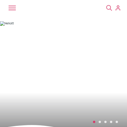
Chiens
Chats
NAC