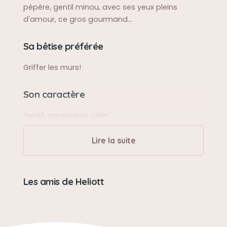
pépère, gentil minou, avec ses yeux pleins
d'amour, ce gros gourmand...
Sa bêtise préférée
Griffer les murs!
Son caractère
Gentil, gourmand, câlin
Lire la suite
Son jouet préféré
Son pipolino
Les amis de Heliott
Son loisir préféré
Manger, se blottir dans nos bras, dormir, grimper
n'importe où