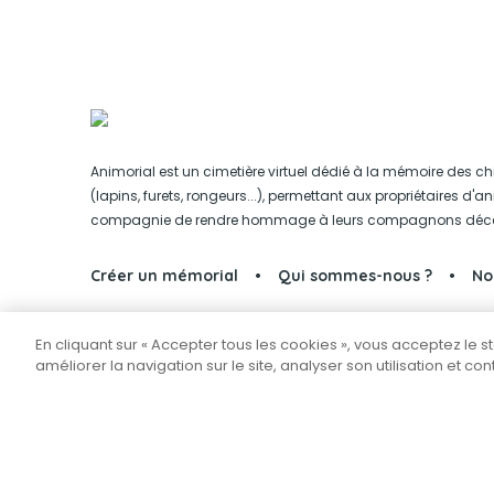
Animorial est un cimetière virtuel dédié à la mémoire des ch
(lapins, furets, rongeurs...), permettant aux propriétaires d'
compagnie de rendre hommage à leurs compagnons déc
Créer un mémorial
Qui sommes-nous ?
No
En cliquant sur « Accepter tous les cookies », vous acceptez le 
Partager sur Facebook
améliorer la navigation sur le site, analyser son utilisation et co
Tous droits réservés © 2026
Animorial