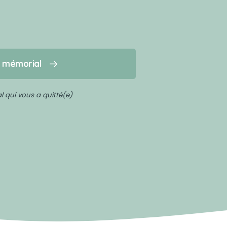
n mémorial
 qui vous a quitté(e)