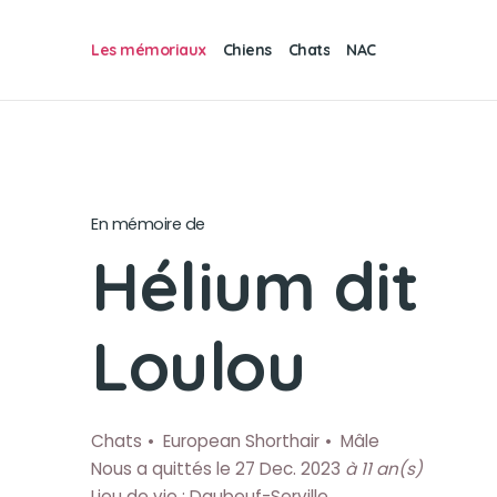
Les mémoriaux
Chiens
Chats
NAC
En mémoire de
Hélium dit
Loulou
Chats
European Shorthair
Mâle
Nous a quittés le 27 Dec. 2023
à 11 an(s)
Lieu de vie : Daubeuf-Serville