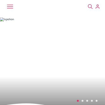
Chiens
Chats
NAC