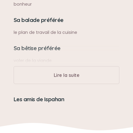
bonheur
Sa balade préférée
le plan de travail de la cuisine
Sa bêtise préférée
voler de la viande
Lire la suite
Son caractère
fidèle, doux et câlin
Les amis de Ispahan
Son jouet préféré
son lacet
Son loisir préféré