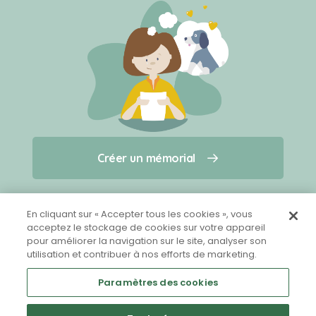
Créer un mémorial
Créer un mémorial
Qui sommes-nous ?
Nous contacter
pour un animal qui vous a quitté(e)
En cliquant sur « Accepter tous les cookies », vous
acceptez le stockage de cookies sur votre appareil
pour améliorer la navigation sur le site, analyser son
Partager sur Facebook
utilisation et contribuer à nos efforts de marketing.
Paramètres des cookies