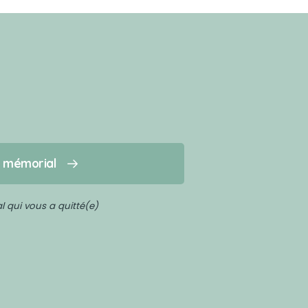
n mémorial
 qui vous a quitté(e)