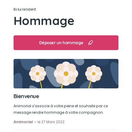
Son caractère
Ils lui rendent
Hommage
Une formidable petite mimine , très calineuse
elle adorer être tout près de sa maman sur ce
genoux le matin lors du café la nuit dodo a
coter de maman
Déposer un hommage
Son jouet préféré
C était moi je pense
Son loisir préféré
Bienvenue
Manger lol c’était son plus grand loisir
Animorial s'associe à votre peine et souhaite par ce
message rendre hommage à votre compagnon.
Animorial
le 27 Mars 2022