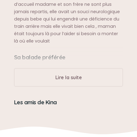
d’accueil madame et son frère ne sont plus
jamais repartis, elle avait un souci neurologique
depuis bebe qui lui engendré une déficience du
train arrière mais elle vivait bien cela , maman
était toujours là pour l’aider si besoin a monter
là où elle voulait
Sa balade préférée
Ma kina ne sortait pas elle ne rester que dans le
jardin et hop on rentre
Lire la suite
Sa bêtise préférée
Les amis de Kina
Du à son handicapé ses bêtises était de tout
renverser ce qui se trouver sur son passage ou
gratter le fauteuil ,faire ses besoins devant la
litière 🙄