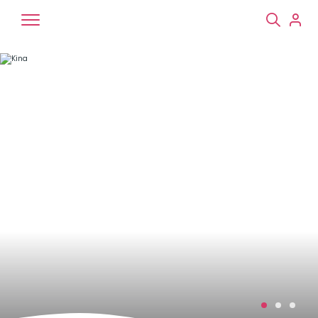
Chiens
Chats
NAC