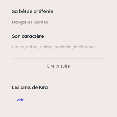
Sa bêtise préférée
Manger les plantes
Son caractère
Douce, caline , calme , sociable , intelligente
Son jouet préféré
Lire la suite
Une balle rebondissante avec des franfreluche
multicolore
Les amis de Kira
Son loisir préféré
Inspecter mes sacs de courses