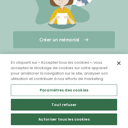
Créer un mémorial
Créer un mémorial
Qui sommes-nous ?
Nous contacter
pour un animal qui vous a quitté(e)
En cliquant sur « Accepter tous les cookies », vous
acceptez le stockage de cookies sur votre appareil
pour améliorer la navigation sur le site, analyser son
Partager sur Facebook
utilisation et contribuer à nos efforts de marketing.
Paramètres des cookies
Tout refuser
Mentions légales
CGU
Politique de confidentialité
Autoriser tous les cookies