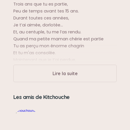
Trois ans que tu es partie,
Peu de temps avant tes 15 ans.
Durant toutes ces années,
Je t’ai aimée, dorlotée…
Et, au centuple, tu me l’as rendu.
Quand ma petite maman chérie est partie
Tu as perçu mon énorme chagrin
Et tu m'as consolée.
Maintenant que je t’ai perdue,
Il faut que je m’habitue
Lire la suite
A ton absence,
A ton silence.
Mon chagrin a été est est immense,
Les amis de Kitchouche
Je ne t’oublie pas ma merveilleuse chatoune.
Sa balade préférée