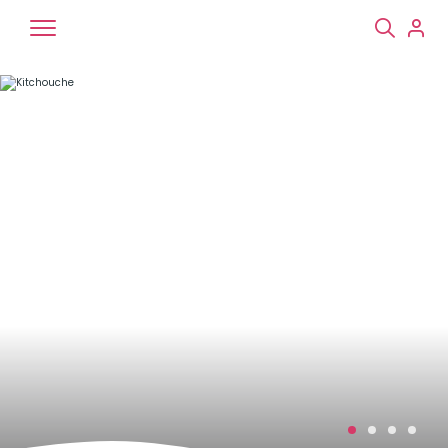
Chiens
Chats
NAC