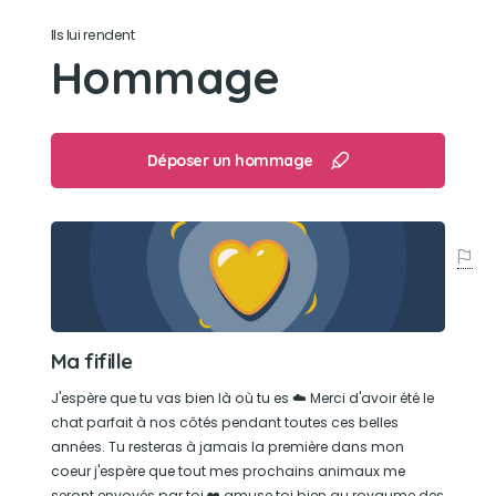
Ils lui rendent
Son loisir préféré
Hommage
Nous attendre le soir au portail.
Déposer un hommage
Ma fifille
J'espère que tu vas bien là où tu es ☁️ Merci d'avoir été le
chat parfait à nos côtés pendant toutes ces belles
années. Tu resteras à jamais la première dans mon
coeur j'espère que tout mes prochains animaux me
seront envoyés par toi ❤️ amuse toi bien au royaume des