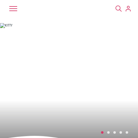
Chiens
Chats
NAC