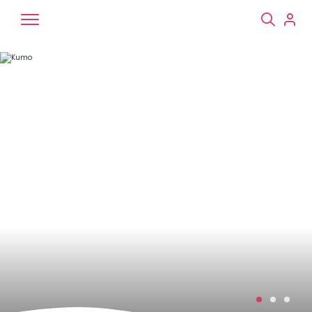
Chiens
Chats
NAC