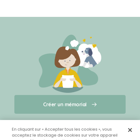
Créer un mémorial
Créer un mémorial
Qui sommes-nous ?
Nous contacter
pour un animal qui vous a quitté(e)
En cliquant sur « Accepter tous les cookies », vous
acceptez le stockage de cookies sur votre appareil