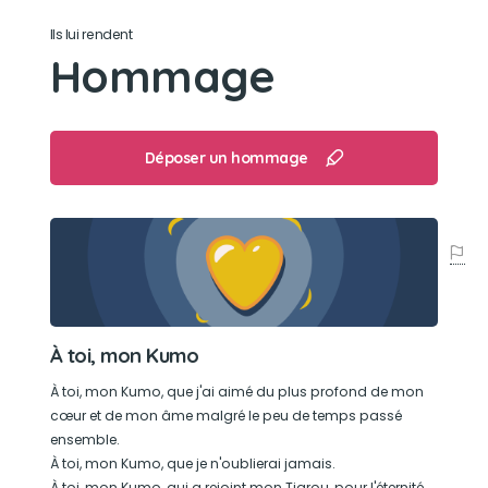
Son loisir préféré
Ils lui rendent
Hommage
Manger !! Un vrai petit glouton mon Kumo.
Impossible de se mettre à table sans le voir
débarquer avec son regard de chat potté et
tout miaulant.
Déposer un hommage
À toi, mon Kumo
À toi, mon Kumo, que j'ai aimé du plus profond de mon
cœur et de mon âme malgré le peu de temps passé
ensemble.
À toi, mon Kumo, que je n'oublierai jamais.
À toi, mon Kumo, qui a rejoint mon Tigrou, pour l'éternité