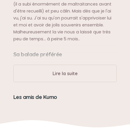
(il a subi énormément de maltraitances avant
d'être recueilli) et peu câlin. Mais dès que je l'ai
vu, j'ai su. J'ai su qu'on pourrait s'apprivoiser lui
et moi et avoir de jolis souvenirs ensemble.
Malheureusement la vie nous a laissé que très
peu de temps... à peine 5 mois..
Sa balade préférée
Sa balade préférée ? Du canapé jusqu'à... sa
gamelle de croquettes ! 😁
Lire la suite
Son caractère
Les amis de Kumo
Kumo était très craintif.
Il aimait être au calme sur un plaid douillet et
parfois se faire câliner lorsqu'il avait un élan de
courage !