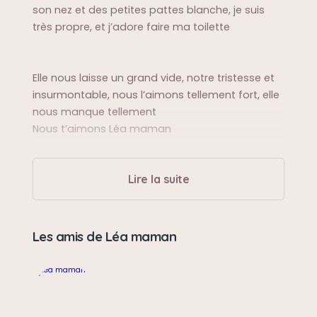
son nez et des petites pattes blanche, je suis
très propre, et j’adore faire ma toilette
Elle nous laisse un grand vide, notre tristesse et
insurmontable, nous l’aimons tellement fort, elle
nous manque tellement
Nous t’aimons Léa maman
Sa balade préférée
Lire la suite
En poussette ou dans la voiture bleu ou rouge,
partir en vacances
Les amis de Léa maman
Sa bêtise préférée
Des pipousses sur les sacs Leclerc ou le tapis de
bain ou mon manteau, faire de la boxe avec
mon petit frère