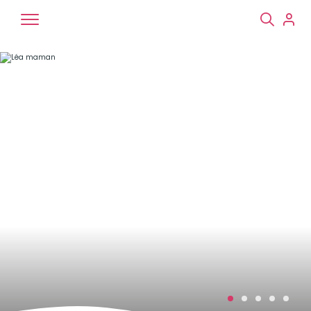
Chiens
Chats
NAC