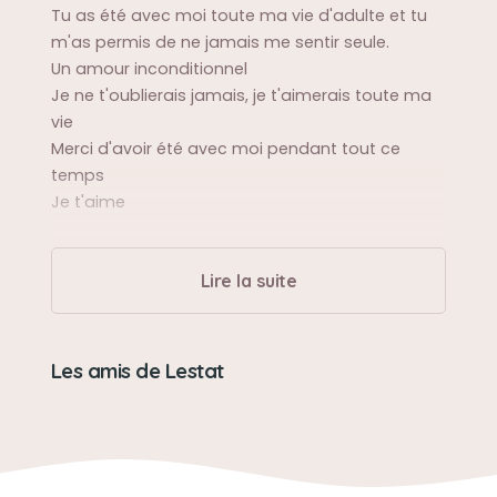
Tu as été avec moi toute ma vie d'adulte et tu
m'as permis de ne jamais me sentir seule.
Un amour inconditionnel
Je ne t'oublierais jamais, je t'aimerais toute ma
vie
Merci d'avoir été avec moi pendant tout ce
temps
Je t'aime
Sa balade préférée
Lire la suite
Absolument partout!
Petit chat baladeur, tu t'es toujours super bien
adapté partout où tu m'as suivie
Les amis de Lestat
Sa bêtise préférée
Il adorait lipper dans mon bol de lait, et pire,
dans les bols de fond de vinaigrette!Par contre