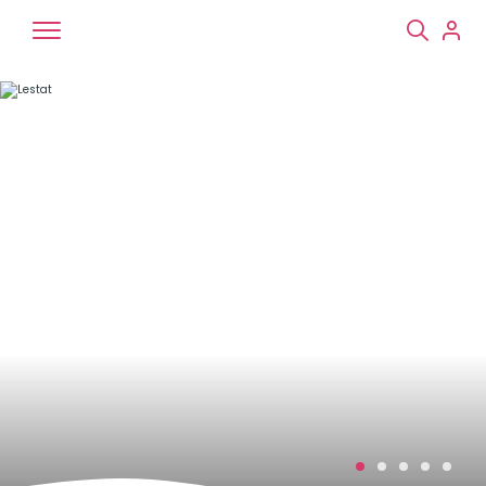
Chiens
Chats
NAC