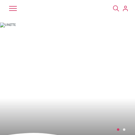
Chiens
Chats
NAC