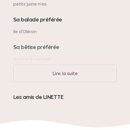
petits juste n'es.
Sa balade préférée
Ile d'Oléron
Sa bêtise préférée
Gratter le canapé
Lire la suite
Son caractère
Câline mais fort caractère
Les amis de LINETTE
Son jouet préféré
Une souris
Son loisir préféré