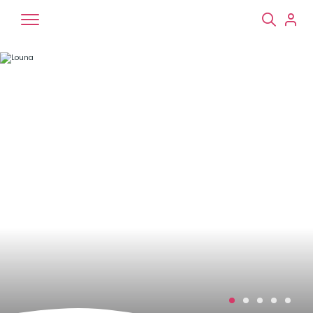
Chiens
Chats
NAC