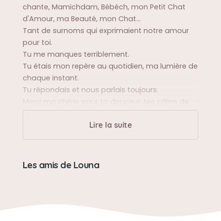
chante, Mamichdam, Bébéch, mon Petit Chat
d'Amour, ma Beauté, mon Chat...
Tant de surnoms qui exprimaient notre amour
pour toi.
Tu me manques terriblement.
Tu étais mon repère au quotidien, ma lumière de
chaque instant.
Tu répondais et nous parlais toujours.
Merci ma chérie pour ta douceur, tes câlins de
tête et pour avoir toujours été toi-même et
Lire la suite
m'avoir accepté telle que je suis.
Je t'aime ma Louna
Sa balade préférée
Les amis de Louna
Dans le jardin de la nouvelle maison
Entre le canapé et le frigo
Le jardin de la maison d'en face (on t'avais vue
en sortir)