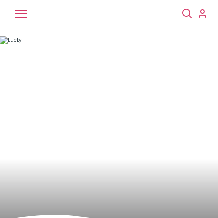
Chiens
Chats
NAC