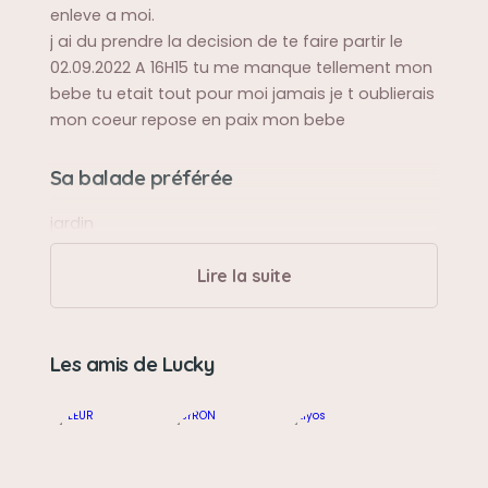
enleve a moi.
j ai du prendre la decision de te faire partir le
02.09.2022 A 16H15 tu me manque tellement mon
bebe tu etait tout pour moi jamais je t oublierais
mon coeur repose en paix mon bebe
Sa balade préférée
jardin
Lire la suite
Sa bêtise préférée
ouvrir les portes et ouvrir les sachets de patee
Les amis de Lucky
Son caractère
calme, calins, un amour de chat