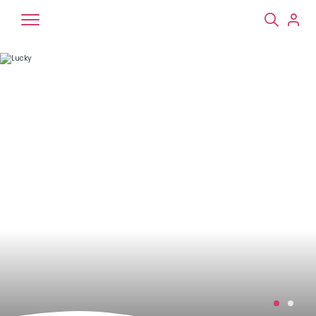
Chiens
Chats
NAC