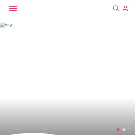
Chiens
Chats
NAC