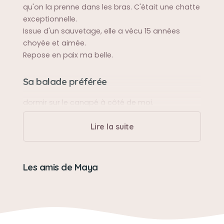
qu'on la prenne dans les bras. C'était une chatte
exceptionnelle.
Issue d'un sauvetage, elle a vécu 15 années
choyée et aimée.
Repose en paix ma belle.
Sa balade préférée
dormir sur le canapé à côté de moi.
Lire la suite
Sa bêtise préférée
Manger les lacets et les fils du téléphone.
Les amis de Maya
Son caractère
timide au premier abord, puis très affectueuse
et joueuse.