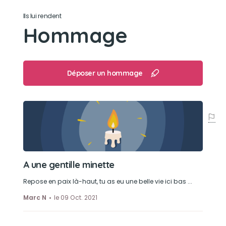
Son jouet préféré
Ils lui rendent
Hommage
une souris remplie d'herbe à chats
Son loisir préféré
Déposer un hommage
regarder par la fenêtre les oiseaux.
A une gentille minette
Repose en paix là-haut, tu as eu une belle vie ici bas ...
Marc N
le 09 Oct. 2021