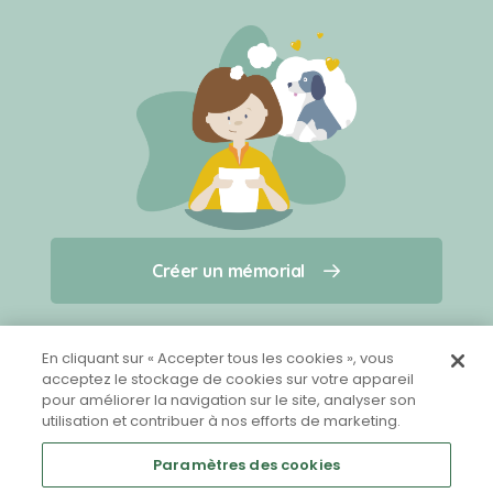
Créer un mémorial
Créer un mémorial
Qui sommes-nous ?
Nous contacter
pour un animal qui vous a quitté(e)
En cliquant sur « Accepter tous les cookies », vous
acceptez le stockage de cookies sur votre appareil
pour améliorer la navigation sur le site, analyser son
Partager sur Facebook
utilisation et contribuer à nos efforts de marketing.
Paramètres des cookies