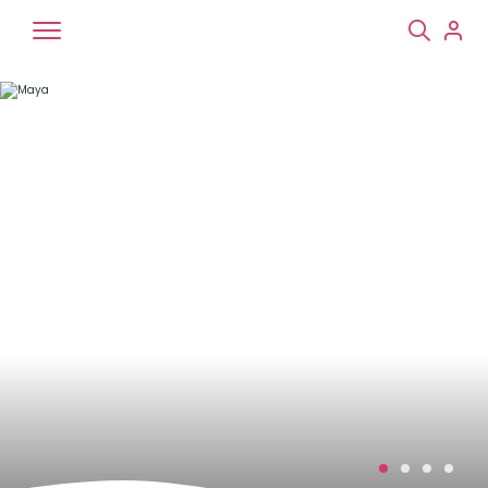
Chiens
Chats
NAC