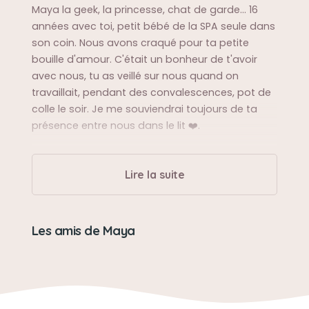
Maya la geek, la princesse, chat de garde... 16
années avec toi, petit bébé de la SPA seule dans
son coin. Nous avons craqué pour ta petite
bouille d'amour. C'était un bonheur de t'avoir
avec nous, tu as veillé sur nous quand on
travaillait, pendant des convalescences, pot de
colle le soir. Je me souviendrai toujours de ta
présence entre nous dans le lit ❤️.
Sa bêtise préférée
Lire la suite
Embêter son frère Simcoe et le faire tourner en
bourrique dans l'appartement.
Les amis de Maya
Son caractère
Pot de colle câlin avec nous, des regards qui en
disent long sur son amour. Petite teigne avec le
reste des gens, tu sautais sur leur mollets.