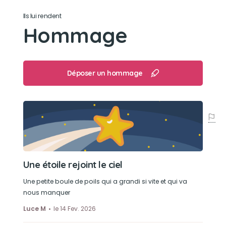
Ils lui rendent
Son jouet préféré
Hommage
Une paille en plastique, elle adorait l'attraper
quand on soufflaient dedans
Déposer un hommage
Son loisir préféré
Dormir à côté de nous en ronronnant.
Chiller sur les radiateurs.
Une étoile rejoint le ciel
Une petite boule de poils qui a grandi si vite et qui va
nous manquer
Luce M
le 14 Fev. 2026