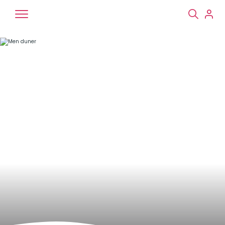
Chiens
Chats
NAC