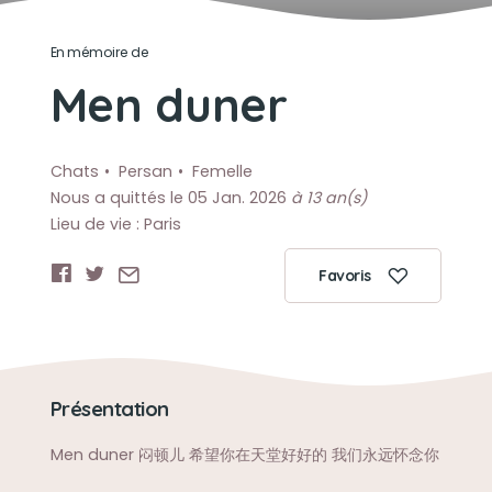
En mémoire de
Men duner
Chats
Persan
Femelle
Nous a quittés le 05 Jan. 2026
à 13 an(s)
Lieu de vie : Paris
Favoris
Présentation
Men duner 闷顿儿 希望你在天堂好好的 我们永远怀念你