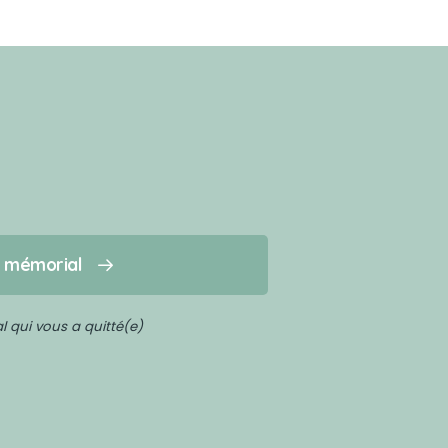
n mémorial
 qui vous a quitté(e)