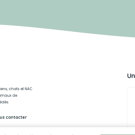
Un
iens, chats et NAC
animaux de
édés.
us contacter