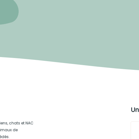
Un
iens, chats et NAC
animaux de
édés.