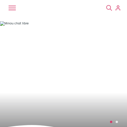
Chiens
Chats
NAC