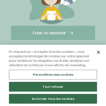
Créer un mémorial
Créer un mémorial
Qui sommes-nous ?
Nous contacter
pour un animal qui vous a quitté(e)
En cliquant sur « Accepter tous les cookies », vous
acceptez le stockage de cookies sur votre appareil
pour améliorer la navigation sur le site, analyser son
Partager sur Facebook
utilisation et contribuer à nos efforts de marketing.
Paramètres des cookies
Tout refuser
Mentions légales
CGU
Politique de confidentialité
Autoriser tous les cookies