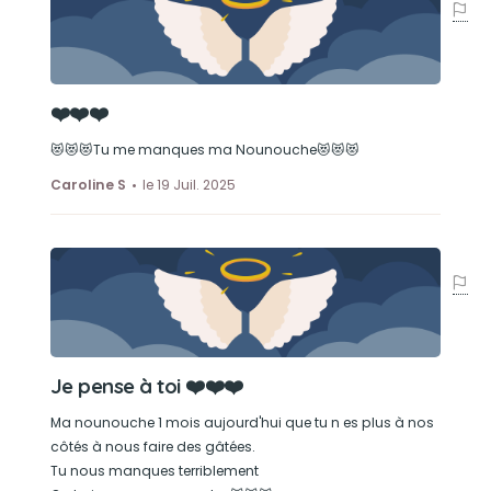
❤️❤️❤️
😻😻😻Tu me manques ma Nounouche😻😻😻
Caroline S
le 19 Juil. 2025
Je pense à toi ❤️❤️❤️
Ma nounouche 1 mois aujourd'hui que tu n es plus à nos
côtés à nous faire des gâtées.
Tu nous manques terriblement