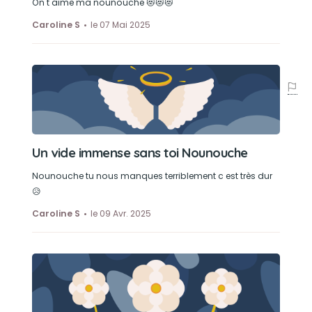
On t aime ma nounouche 😻😻😻
Caroline S
le 07 Mai 2025
Un vide immense sans toi Nounouche
Nounouche tu nous manques terriblement c est très dur
😥
Caroline S
le 09 Avr. 2025