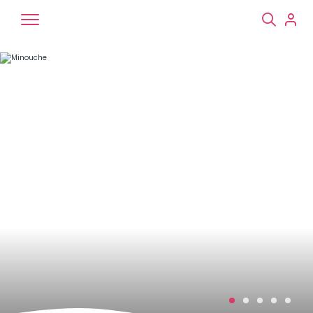
Chiens
Chats
NAC