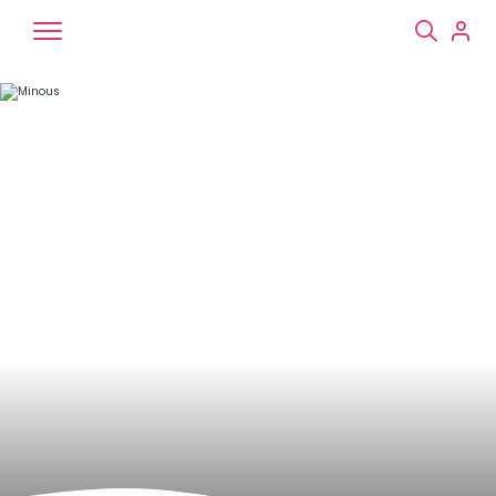
Chiens
Chats
NAC