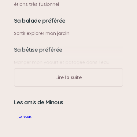
étions très fusionnel
Sa balade préférée
Sortir explorer mon jardin
Sa bêtise préférée
Manger mon yaourt et patogee dans l eau
Lire la suite
Son caractère
Très doux très expressif très câlin un amour de
chat
Les amis de Minous
Son jouet préféré
Il jouai avé mon autre chat