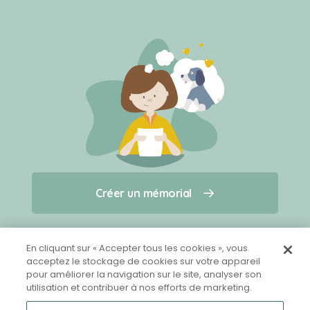
Créer un mémorial
Créer un mémorial
Qui sommes-nous ?
Nous contacter
pour un animal qui vous a quitté(e)
En cliquant sur « Accepter tous les cookies », vous
acceptez le stockage de cookies sur votre appareil
pour améliorer la navigation sur le site, analyser son
Partager sur Facebook
utilisation et contribuer à nos efforts de marketing.