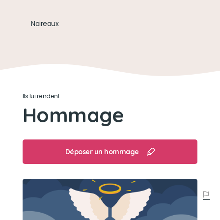
Son loisir préféré
Noireaux
Reste à la maison l hiver et se prelace au soleil l
été et jouer avec noireaux ils s adoraient et
dormaient toujours ensemble 🥰🥰🐈🐈‍⬛
Ils lui rendent
Hommage
Déposer un hommage