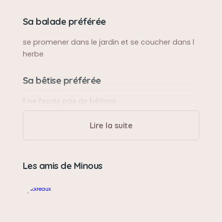
Sa balade préférée
se promener dans le jardin et se coucher dans l
herbe
Sa bêtise préférée
Il ne fesais pas de bêtises
Lire la suite
Son caractère
Minous est très câlin très calme aime la
tranquillité il était très sociable
Les amis de Minous
Son jouet préféré
Il aimait bc jouer avec moi et sont amis noireaux
il était très complice