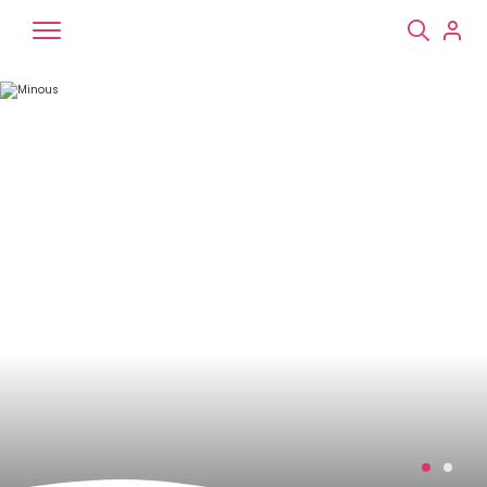
Chiens
Chats
NAC