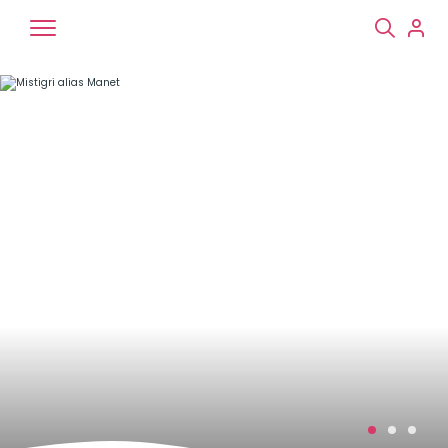
Chiens
Chats
NAC