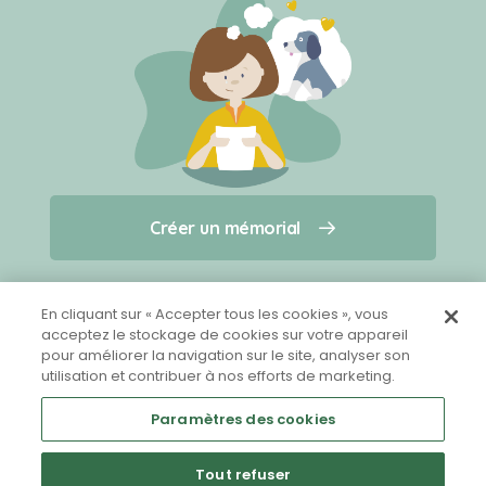
Créer un mémorial
Créer un mémorial
Qui sommes-nous ?
Nous contacter
pour un animal qui vous a quitté(e)
En cliquant sur « Accepter tous les cookies », vous
acceptez le stockage de cookies sur votre appareil
pour améliorer la navigation sur le site, analyser son
Partager sur Facebook
utilisation et contribuer à nos efforts de marketing.
Paramètres des cookies
Tout refuser