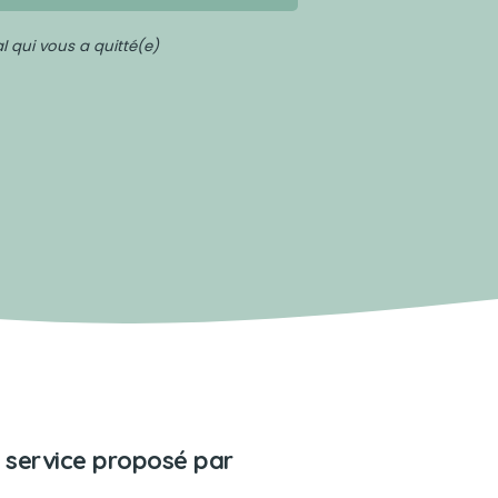
 qui vous a quitté(e)
 service proposé par