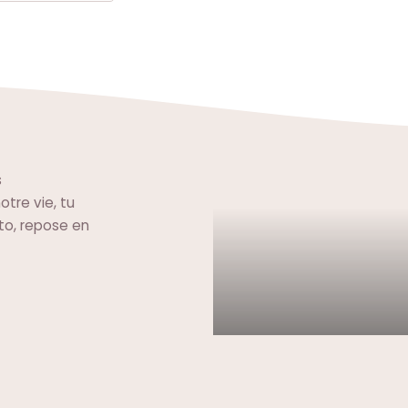
s
tre vie, tu
to, repose en