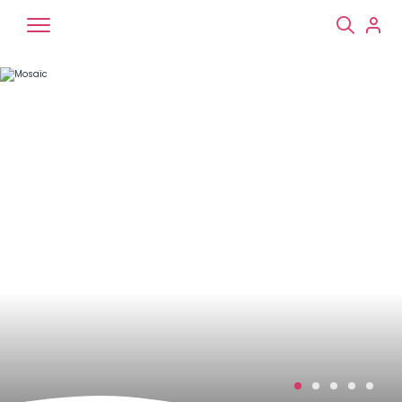
Chiens
Chats
NAC