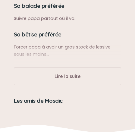
Sa balade préférée
Suivre papa partout où il va.
Sa bêtise préférée
Forcer papa à avoir un gros stock de lessive
sous les mains...
Son caractère
Lire la suite
Doux comme un agneau.
Son jouet préféré
Les amis de Mosaïc
Papa.
Son loisir préféré