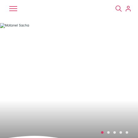
Chiens
Chats
NAC