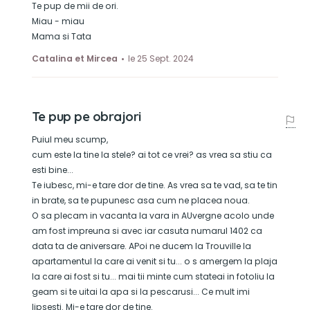
Te pup de mii de ori.
Miau - miau
Mama si Tata
Catalina et Mircea
le 25 Sept. 2024
Te pup pe obrajori
Puiul meu scump,
cum este la tine la stele? ai tot ce vrei? as vrea sa stiu ca
esti bine...
Te iubesc, mi-e tare dor de tine. As vrea sa te vad, sa te tin
in brate, sa te pupunesc asa cum ne placea noua.
O sa plecam in vacanta la vara in AUvergne acolo unde
am fost impreuna si avec iar casuta numarul 1402 ca
data ta de aniversare. APoi ne ducem la Trouville la
apartamentul la care ai venit si tu... o s amergem la plaja
la care ai fost si tu... mai tii minte cum stateai in fotoliu la
geam si te uitai la apa si la pescarusi... Ce mult imi
lipsesti. Mi-e tare dor de tine.