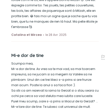
éspiegle comme toi. Tes jouets, tes petites couvertures,
tes bols, tes affaires de piquenique sont à Mitzah, elle en
profite bien. 😂 fais moi un signe que je sache que tu vas
bien, que tu ne manques de rien là haut. Ma petie étoile je
t'embrasse 🥰
Catalina et Mircea
le 28 Avr. 2025
Mi-e dor de tine
Scumpa mea,
Mi-e dor de tine. As vrea sa te mai vad, sa mai toarcem
impreuna, sa ne jucam si sa mergem la Valière sa ne
plimbam. Unul din cei trei lilieci s-a prins si are frunze
mari acum. Poate la anul o sa faca flori :).
Sa stii ca am rezervat la iarna la Gerzat si o stau seara cu
ochii pe cerca sa vad steluta mea iubita care luceste.
Puiel meu scump, oare s-a prins si liliacul de la Gerzat? ...
Mi-e tare dor de tine. Te iubesc cat universul de mult.