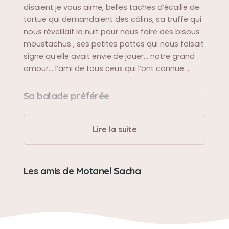
disaient je vous aime, belles taches d’écaille de
tortue qui demandaient des câlins, sa truffe qui
nous réveillait la nuit pour nous faire des bisous
moustachus , ses petites pattes qui nous faisait
signe qu’elle avait envie de jouer… notre grand
amour… l’ami de tous ceux qui l’ont connue …
Sa balade préférée
A la pèche à Vallière admirée par les
randonneurs et les pécheurs,falaises d'Etretat,
Lire la suite
plage à Trouville, Auvergne, Châteaux de la Loire.
Sa bêtise préférée
Les amis de Motanel Sacha
Miauler de joie de nous voir, prendre la pose
devant la télé, milles bêtises qui nous ont donné
presque 18 ans de bonheur et de joie de vivre.