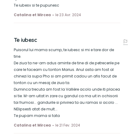
Te iubesv si te pupunesc
Catalina et Mircea
le 23 Avr. 2024
Te iubesc
Puisorul lui mama scump, te iubesc si mi e tare dor de
tine.
De ziua ta ne-am adus aminte de tine di de petrecerile pe
care le faceam cu tonton Marius. Anul asta am fost al
chinezi la supa Pho si am primit cadou un afis facut de
tonton cu un mesaj de ziua ta.
Duminca trecuta am fost la Vallière acolo unde iti placea
si tie. M-am uitat in zare cu gandul ca ma uit in ochisorii
tai frumosi... gandurile si privirea ta au ramas si acolo ...
NElipsesti atat de mult...
Te pupam mama si tata
Catalina et Mircea
le 21 Fev. 2024