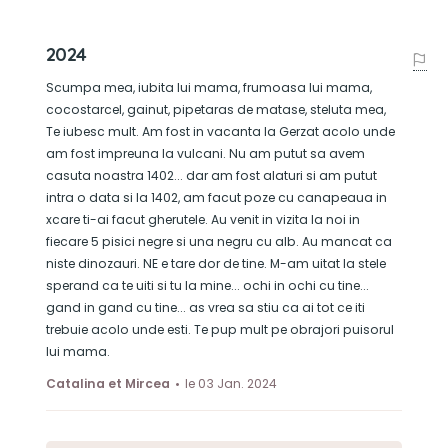
2024
Scumpa mea, iubita lui mama, frumoasa lui mama,
cocostarcel, gainut, pipetaras de matase, steluta mea,
Te iubesc mult. Am fost in vacanta la Gerzat acolo unde
am fost impreuna la vulcani. Nu am putut sa avem
casuta noastra 1402... dar am fost alaturi si am putut
intra o data si la 1402, am facut poze cu canapeaua in
xcare ti-ai facut gherutele. Au venit in vizita la noi in
fiecare 5 pisici negre si una negru cu alb. Au mancat ca
niste dinozauri. NE e tare dor de tine. M-am uitat la stele
sperand ca te uiti si tu la mine... ochi in ochi cu tine...
gand in gand cu tine... as vrea sa stiu ca ai tot ce iti
trebuie acolo unde esti. Te pup mult pe obrajori puisorul
lui mama.
Catalina et Mircea
le 03 Jan. 2024