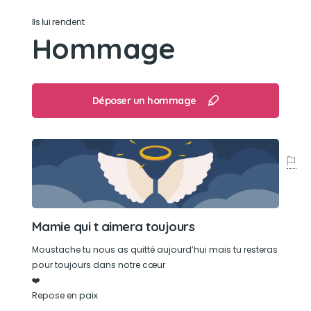
Ils lui rendent
Son jouet préféré
Hommage
Les briquets
Son loisir préféré
Déposer un hommage
Manger du pâté
Mamie qui t aimera toujours
Moustache tu nous as quitté aujourd’hui mais tu resteras
pour toujours dans notre cœur
❤️
Repose en paix