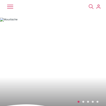
Chiens
Chats
NAC