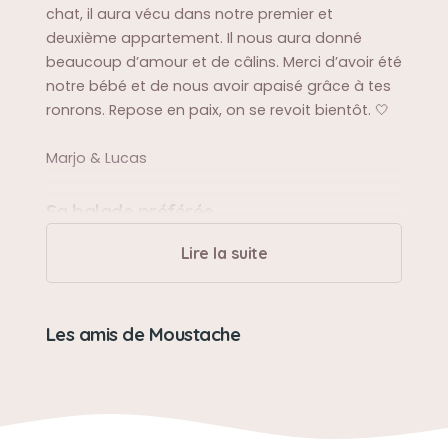
chat, il aura vécu dans notre premier et
deuxième appartement. Il nous aura donné
beaucoup d’amour et de câlins. Merci d’avoir été
notre bébé et de nous avoir apaisé grâce à tes
ronrons. Repose en paix, on se revoit bientôt. 🤍
Marjo & Lucas
Sa balade préférée
Chasser les souris
Lire la suite
Sa bêtise préférée
Les amis de Moustache
Ramener des souris
Son caractère
Doux, câlin, drôle