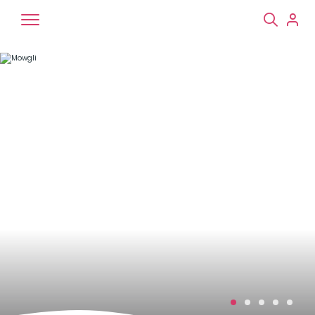
Chiens
Chats
NAC