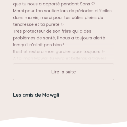
que tu nous a apporté pendant 9ans 🤍
Merci pour ton soutien lors de périodes difficiles
dans ma vie, merci pour tes câlins pleins de
tendresse et ta pureté ✨️
Très protecteur de son frère qui a des
problèmes de santé, il nous a toujours alerté
lorsqu'il n'allait pas bien !
Il est et restera mon gardien pour toujours ✨️
A toi mon Mowgli tu vivra et brilleras a travers
nous, on t'aime énormément ✨️🤍
Lire la suite
Sa balade préférée
Aller prendre l'air frais sur la terrasse perché sur
Les amis de Mowgli
étagère à regarder les passants dans la rue, une
vrai commère mon mimi chat
Sa bêtise préférée