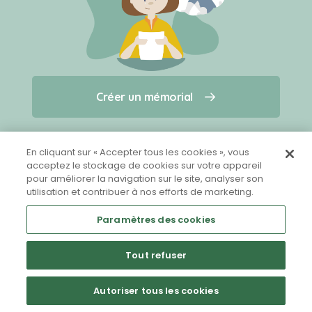
Créer un mémorial
Créer un mémorial
Qui sommes-nous ?
Nous contacter
pour un animal qui vous a quitté(e)
En cliquant sur « Accepter tous les cookies », vous
acceptez le stockage de cookies sur votre appareil
pour améliorer la navigation sur le site, analyser son
Partager sur Facebook
utilisation et contribuer à nos efforts de marketing.
Paramètres des cookies
Tout refuser
Mentions légales
CGU
Politique de confidentialité
Autoriser tous les cookies