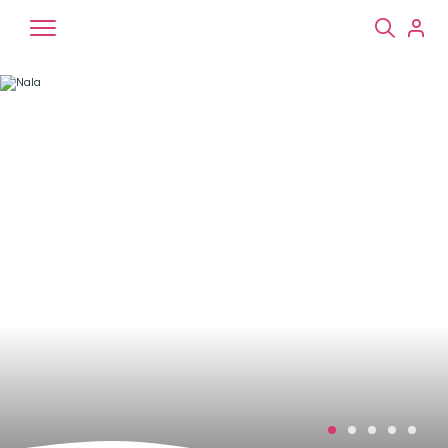
Chiens
Chats
NAC