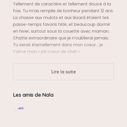
Tellement de caractère et tellement douce à la
fois. Tu m’as remplie de bonheur pendant 12 ans.
La chasse aux mulots et aux lézard étaient tes
passe-temps favoris l’été, et beaucoup dormir
en hiver, surtout sous la couette avec maman.
Chatte extraordinaire que je n’oublierai jamais.
Tu seras éternellement dans mon coeur… je
t’aime mon « pti coeur de chat »
Sa balade préférée
Lire la suite
Dans le jardin
Sa bêtise préférée
Les amis de Nala
Faire pipi sur le canapé ou le tapis du chien, venir
aux toilettes avec sa maman