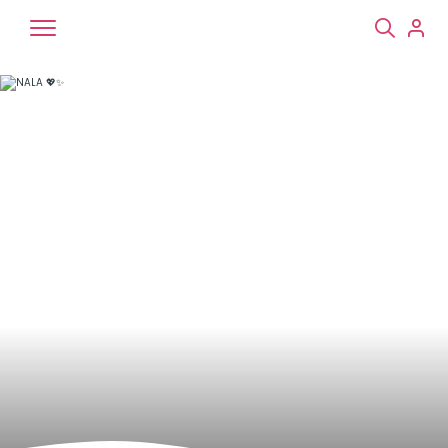
Chiens
Chats
NAC