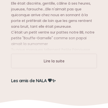
Elle était discrète, gentille, câline à ses heures,
joueuse, farouche....Elle n'aimait pas que
quiconque arrive chez nous en sonnant à la
porte et préférait de loin que les gens rentrent
sans bruit, tant elle était peureuse.
C'était un petit ventre sur pattes notre BB, notre
petite "Bouffe-Gamelle" comme son papai
aimait la surnommer
Tu nous manques tellement Petite Frimousse
d'Amour, ainsi qu'à ta sœur
Lire la suite
Sa balade préférée
NALA aimait qu'on la laisse se promener sur le
Les amis de NALA 💖✨
palier, elle reniflait tous les recoins, se baladait
tranquillement, mais rentrait ventre à terre 😹
Sa bêtise préférée