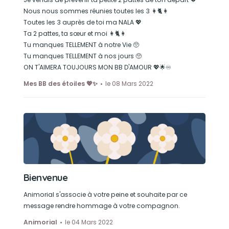
Nous nous sommes réunies toutes les 3 👩🐈👩
Son loisir préféré
Toutes les 3 auprès de toi ma NALA 💖
Ta 2 pattes, ta sœur et moi 👩🐈👩
Jouer bien sur
Tu manques TELLEMENT à notre Vie 🥺
Dormir dans des endroits improbables, cette
Tu manques TELLEMENT à nos jours 🥺
chipie
ON T'AIMERA TOUJOURS MON BB D'AMOUR 💖🌟♾
Se rouler sur le sol du balcon
Mes BB des étoiles 💖✨
le 08 Mars 2022
ET MANGER 😹
Bienvenue
Animorial s'associe à votre peine et souhaite par ce
message rendre hommage à votre compagnon.
Animorial
le 04 Mars 2022