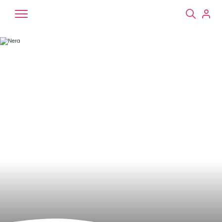
Chiens
Chats
NAC