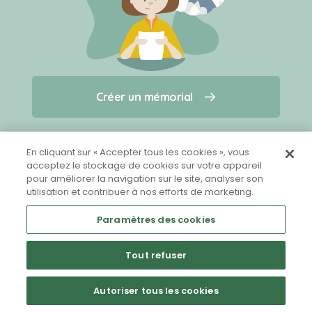
Créer un mémorial
Créer un mémorial
Qui sommes-nous ?
Nous contacter
pour un animal qui vous a quitté(e)
En cliquant sur « Accepter tous les cookies », vous
acceptez le stockage de cookies sur votre appareil
pour améliorer la navigation sur le site, analyser son
Partager sur Facebook
utilisation et contribuer à nos efforts de marketing.
Paramètres des cookies
Tout refuser
Mentions légales
CGU
Politique de confidentialité
Autoriser tous les cookies