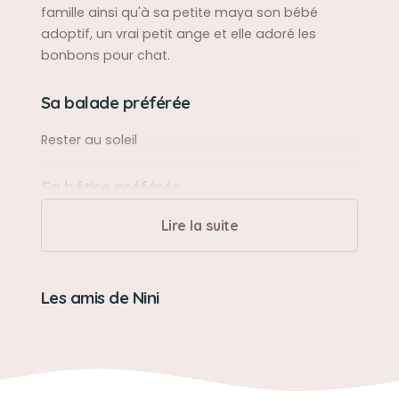
famille ainsi qu'à sa petite maya son bébé
adoptif, un vrai petit ange et elle adoré les
bonbons pour chat.
Sa balade préférée
Rester au soleil
Sa bêtise préférée
Elle en avait pas
Lire la suite
Son caractère
Les amis de Nini
Un peu râleuse si on l'embêter trop, gentille,
câline, aimé faire des bisous, et mordiller sa
maman si elle pleurait.