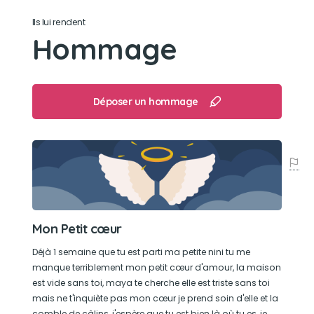
Son jouet préféré
Ils lui rendent
Sa peluche bleu, la souris qui tourne, et son arbre
Hommage
à chat.
Son loisir préféré
Déposer un hommage
Sieste avec sa maman et maya, regarder les
oiseaux, et attraper les mouches.
Mon Petit cœur
Déjà 1 semaine que tu est parti ma petite nini tu me
manque terriblement mon petit cœur d'amour, la maison
est vide sans toi, maya te cherche elle est triste sans toi
mais ne t'inquiète pas mon cœur je prend soin d'elle et la
comble de câlins, j'espère que tu est bien là où tu es, je