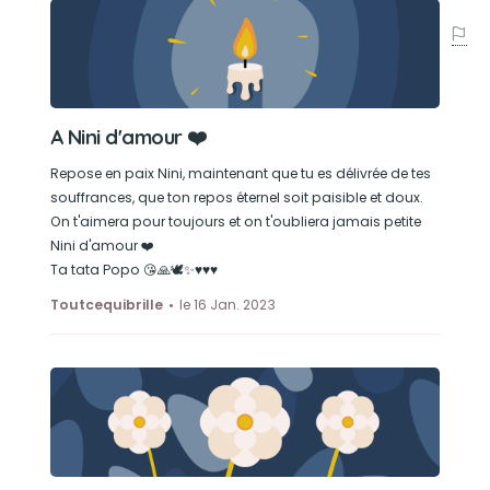
A Nini d'amour ❤️
Repose en paix Nini, maintenant que tu es délivrée de tes
souffrances, que ton repos éternel soit paisible et doux.
On t'aimera pour toujours et on t'oubliera jamais petite
Nini d'amour ❤️
Ta tata Popo 😘🙏🕊️✨♥️♥️♥️
Toutcequibrille
le 16 Jan. 2023