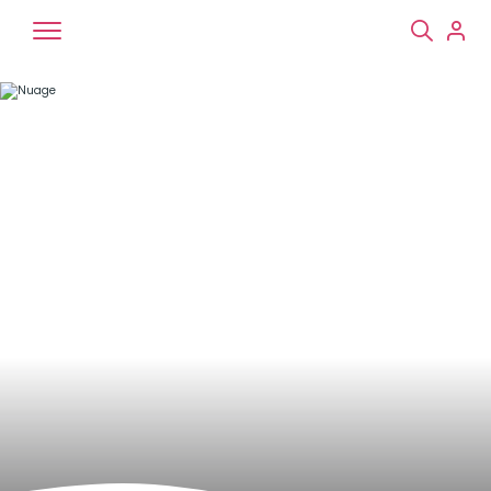
Chiens
Chats
NAC