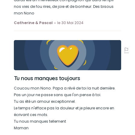
et maman, chasser les intrus de ton jardin, faire
nos vies de fou rires, de joie et de bonheur. Des bisous
peur aux chiens même plus gros que toi
mon Nono
Catherine & Pascal
le 30 Mai 2024
Tu nous manques toujours
Coucou mon Nono. Papa a rêvé de toi la nuit dernière.
Pas un jour ne passe sans que l'on pense à toi.
Tu as été un amour exceptionnel.
Le temps n'efface pas la douleur et je pleure encore en
écrivant ces mots.
Tu nous manques tellement
Maman