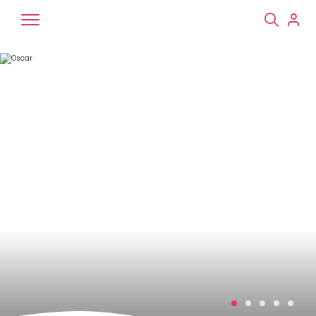
Chiens
Chats
NAC