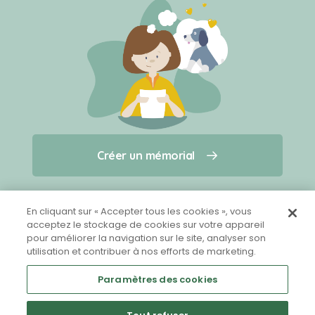
Créer un mémorial
Créer un mémorial
Qui sommes-nous ?
Nous contacter
pour un animal qui vous a quitté(e)
En cliquant sur « Accepter tous les cookies », vous
acceptez le stockage de cookies sur votre appareil
pour améliorer la navigation sur le site, analyser son
Partager sur Facebook
utilisation et contribuer à nos efforts de marketing.
Paramètres des cookies