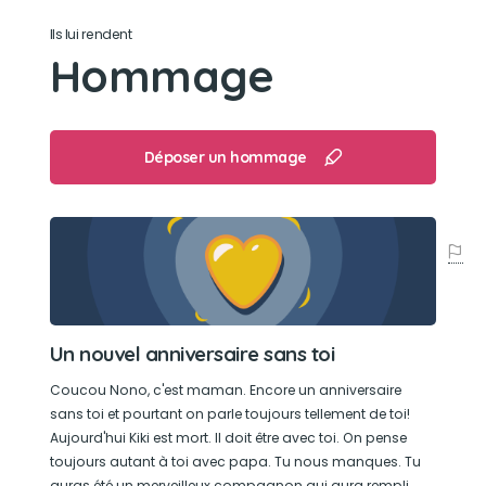
5h précise en mettant doucement ta patte sur
Ils lui rendent
notre front pour demander ton petit déjeuner.
Hommage
Son caractère
Tenace.Tu as survécu à un cancer de la peau,
Déposer un hommage
puis à l'abandon de tes anciens maîtres. Tu t'es
battu contre la maladie cardiaque qui t'a
emporté.
Son jouet préféré
Tu n'as jamais vraiment été joueur, préférant
Un nouvel anniversaire sans toi
jouir de ta liberté dans ton jardin dehors.
Coucou Nono, c'est maman. Encore un anniversaire
Son loisir préféré
sans toi et pourtant on parle toujours tellement de toi!
Aujourd'hui Kiki est mort. Il doit être avec toi. On pense
Tes balades dans le jardin, les câlins avec papa
toujours autant à toi avec papa. Tu nous manques. Tu
auras été un merveilleux compagnon qui aura rempli