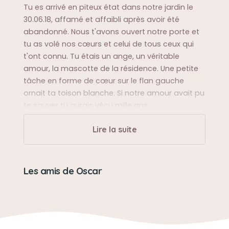
Tu es arrivé en piteux état dans notre jardin le
30.06.18, affamé et affaibli après avoir été
abandonné. Nous t'avons ouvert notre porte et
tu as volé nos cœurs et celui de tous ceux qui
t'ont connu. Tu étais un ange, un véritable
amour, la mascotte de la résidence. Une petite
tâche en forme de cœur sur le flan gauche
ornait ta toison blanche. Si notre amour avait pu
te sauver tu aurais vécu mille ans.
Lire la suite
Sa balade préférée
Tu faisais sans cesse le tour de ta résidence
dans tous les sens. Tu avais un petit coin de
Les amis de Oscar
paradis rien qu'à toi et ton bosquet préféré.
Sa bêtise préférée
Tu t'entêtais à nous réveiller tous mes matins à