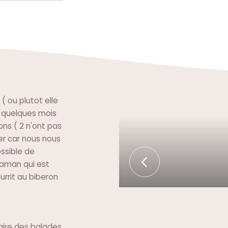
( ou plutot elle
, quelques mois
ons ( 2 n'ont pas
der car nous nous
ossible de
maman qui est
urrit au biberon
aire des balades