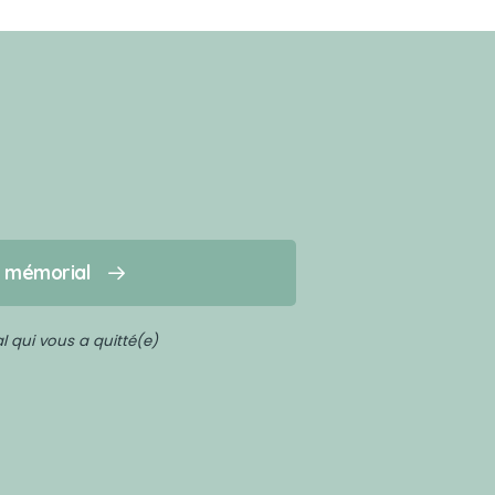
n mémorial
 qui vous a quitté(e)