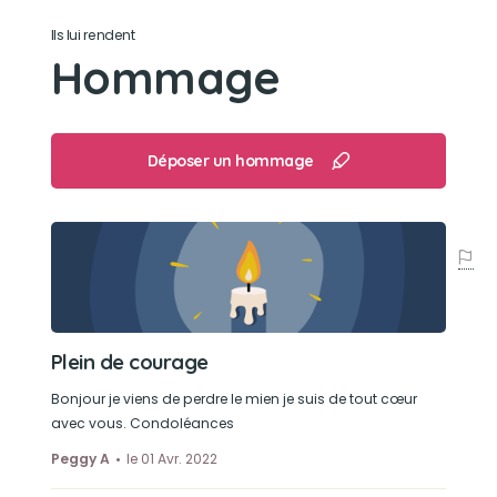
Son caractère
Ils lui rendent
Têtu
Hommage
Son jouet préféré
L’aluminium, les mains qui bougent, papier
Déposer un hommage
Son loisir préféré
Jouer, dormir, manger
Plein de courage
Bonjour je viens de perdre le mien je suis de tout cœur
avec vous. Condoléances
Peggy A
le 01 Avr. 2022