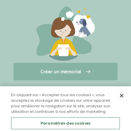
Créer un mémorial
Créer un mémorial
Qui sommes-nous ?
Nous contacter
pour un animal qui vous a quitté(e)
En cliquant sur « Accepter tous les cookies », vous
acceptez le stockage de cookies sur votre appareil
pour améliorer la navigation sur le site, analyser son
Partager sur Facebook
utilisation et contribuer à nos efforts de marketing.
Paramètres des cookies