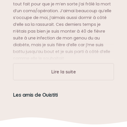
tout fait pour que je m’en sorte j’ai frôlé la mort
d’un coma/opération. J’aimai beaucoup qu’elle
s’occupe de moi, j’aimais aussi dormir à côté
d’elle sa la rassurait. Ces derniers temps je
n’étais pas bien je suis monter à 40 de fièvre
suite à une infection de mon genou du au
diabète, mais je suis fière d’elle car j’me suis
battu jusqu’au bout et je suis parti à côté d’elle
comme elle le souhaitait
Lire la suite
Sa balade préférée
Sur le balcon, dans la chambre
Les amis de Ouistiti
Sa bêtise préférée
Mordre, faire pipi à côté de sa litière