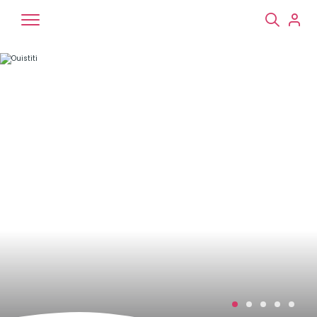
Chiens
Chats
NAC