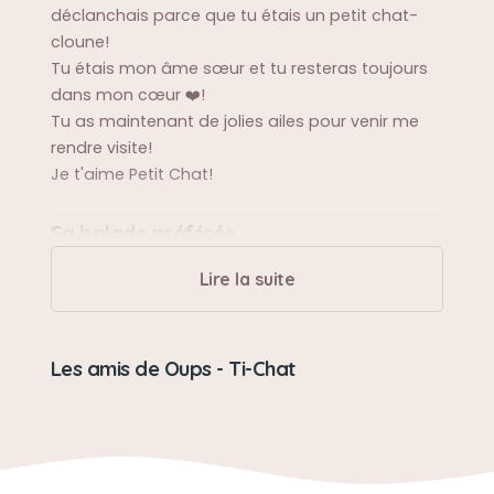
déclanchais parce que tu étais un petit chat-
cloune!
Tu étais mon âme sœur et tu resteras toujours
dans mon cœur ❤️!
Tu as maintenant de jolies ailes pour venir me
rendre visite!
Je t'aime Petit Chat!
Sa balade préférée
Courir après les petits suisses 😸!
Lire la suite
Sa bêtise préférée
Les amis de Oups - Ti-Chat
Jamais de bêtise!
Son caractère
Affectueux, chat-cloune, rigolo, colleux, me suis