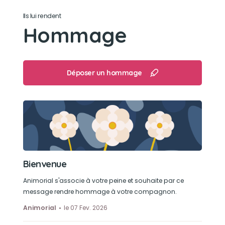
partout!
Ils lui rendent
Hommage
Son jouet préféré
Une petite souris en peluche 🐭!
Déposer un hommage
Son loisir préféré
Jouer avec une petit corde 😸!
Bienvenue
Animorial s'associe à votre peine et souhaite par ce
message rendre hommage à votre compagnon.
Animorial
le 07 Fev. 2026