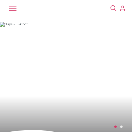
Chiens
Chats
NAC