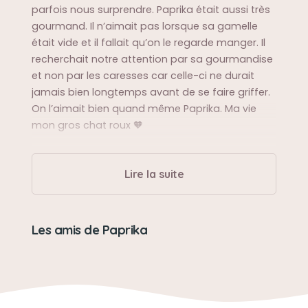
parfois nous surprendre. Paprika était aussi très
gourmand. Il n’aimait pas lorsque sa gamelle
était vide et il fallait qu’on le regarde manger. Il
recherchait notre attention par sa gourmandise
et non par les caresses car celle-ci ne durait
jamais bien longtemps avant de se faire griffer.
On l’aimait bien quand même Paprika. Ma vie
mon gros chat roux 🧡
Sa balade préférée
Lire la suite
Paprika aimait bien se balader dans le jardin, il
ne restait jamais très loin de la maison.
Les amis de Paprika
Sa bêtise préférée
Mettre une sourie 🐁 dans une chaussure où
revenir encore avec une blessure