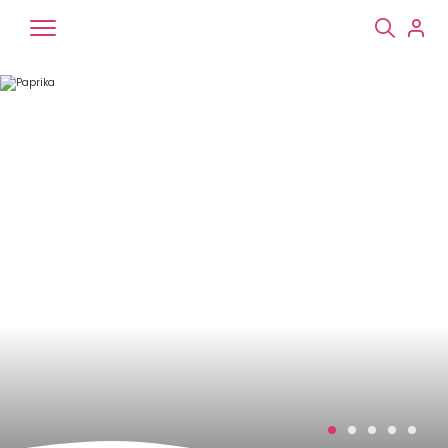
Chiens
Chats
NAC