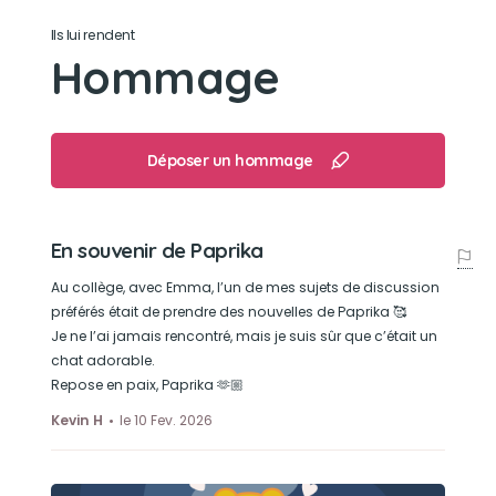
Son caractère
Ils lui rendent
Hommage
Paprika pouvait avoir mauvais caractère. Par
certains moments, il pouvait nous surprendre,
nous griffer et nous attaquer. Mais on l’aimait
quand même.
Déposer un hommage
Son jouet préféré
En souvenir de Paprika
Paprika n’avait pas de jouets préféré, il pouvait
jouer avec tout.
Au collège, avec Emma, l’un de mes sujets de discussion
préférés était de prendre des nouvelles de Paprika 🥰
Je ne l’ai jamais rencontré, mais je suis sûr que c’était un
Son loisir préféré
chat adorable.
Repose en paix, Paprika 🫶🏼
Paprika aimait bien manger,dormir et sortir
parfois. Il aimait gratter à la porte très tôt le
Kevin H
le 10 Fev. 2026
matin. Mais c’était sa manière d’attirer
l’attention.