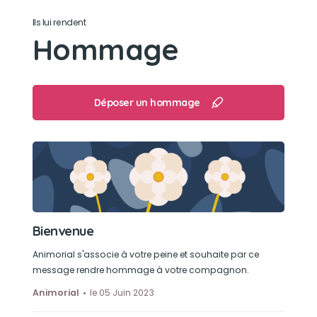
Son loisir préféré
Ils lui rendent
Hommage
Les câlins
Déposer un hommage
Bienvenue
Animorial s'associe à votre peine et souhaite par ce
message rendre hommage à votre compagnon.
Animorial
le 05 Juin 2023