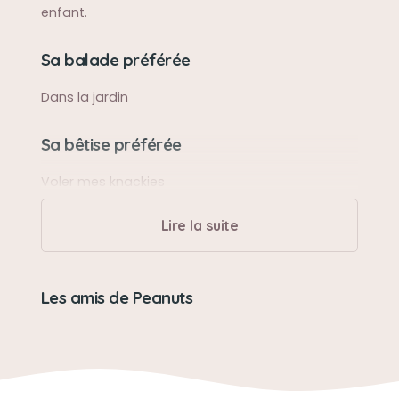
enfant.
Sa balade préférée
Dans la jardin
Sa bêtise préférée
Voler mes knackies
Lire la suite
Son caractère
Douce avec sa propriétaire, caractérielle avec
les autres
Les amis de Peanuts
Son jouet préféré
Le plumeau