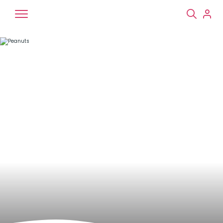
Chiens
Chats
NAC