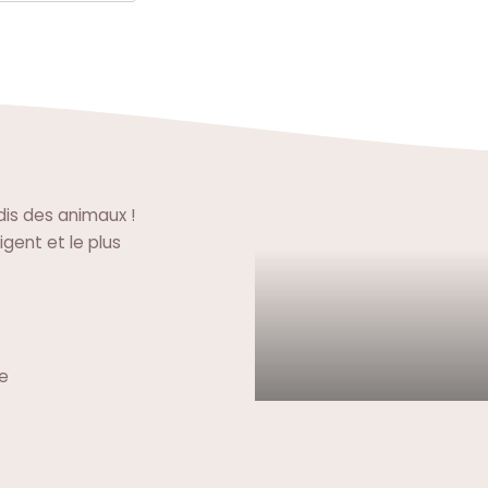
dis des animaux !
igent et le plus
le