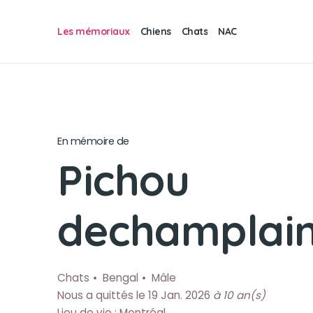
Les mémoriaux
Chiens
Chats
NAC
En mémoire de
Pichou
dechamplai
Chats
Bengal
Mâle
Nous a quittés le 19 Jan. 2026
à 10 an(s)
Lieu de vie : Montréal