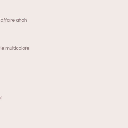
 affaire ahah
le multicolore
is