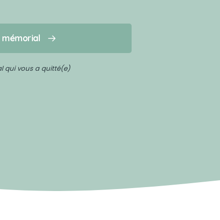
n mémorial
 qui vous a quitté(e)