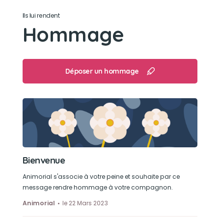
surveillance
Ils lui rendent
Hommage
Son caractère
il était trés doux et gentil
Déposer un hommage
Son loisir préféré
se balader dans le jardin
Bienvenue
Animorial s'associe à votre peine et souhaite par ce
message rendre hommage à votre compagnon.
Animorial
le 22 Mars 2023