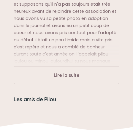
et supposons qu'il n'a pas toujours était trés
heureux avant de rejoindre cette association et
nous avons vu sa petite photo en adoption
dans le journal et avons eu un petit coup de
coeur et nous avons pris contact pour l'adopté
au début il était un peu timide mais a vite pris
c'est repére et nous a comblé de bonheur
durant toute c'est année on l 'appelait pilou
loulou ou minou .aujourdhui tu nous manque
beaucoup
Lire la suite
Sa balade préférée
le jardin ainsi que celui du voisin
Les amis de Pilou
Sa bêtise préférée
il était trés sage mais adoré mangé alors il ne
fallait pas laissé les assiettes pleines sans