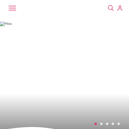
Chiens
Chats
NAC