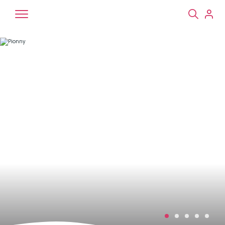
Chiens
Chats
NAC