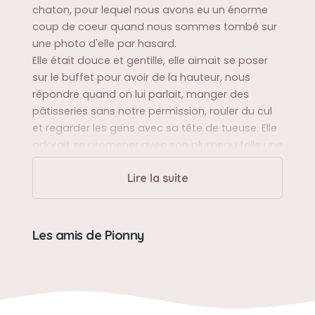
chaton, pour lequel nous avons eu un énorme
coup de coeur quand nous sommes tombé sur
une photo d'elle par hasard.
Elle était douce et gentille, elle aimait se poser
sur le buffet pour avoir de la hauteur, nous
répondre quand on lui parlait, manger des
pâtisseries sans notre permission, rouler du cul
et regarder les gens avec sa tête de tueuse. Elle
adorait se promener avec son plumeau telle une
chasseuse. On t'aime.
Lire la suite
Sa balade préférée
Dans la maison avec un plumeau de temps en
Les amis de Pionny
temps.
Sa bêtise préférée
Manger des pains au chocolat en laissant le