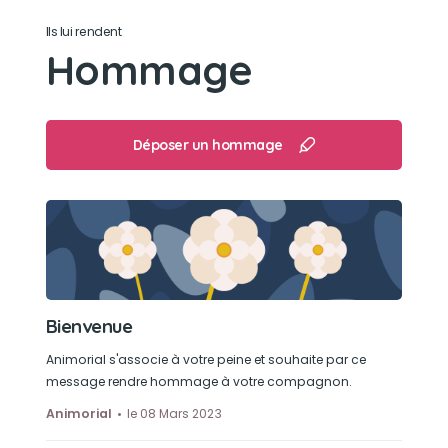
chocolat ainsi que des chouquettes en faisant
Ils lui rendent
un gros trou dans le paquet.
Hommage
Son caractère
Gentille, adorable, coquine, gourmande, joueuse.
Déposer un hommage
Son jouet préféré
Le circuit avec la balle, les plumeaux.
Son loisir préféré
Bienvenue
Grimper sur les meubles, parler avec ses
humains, regarder les autres avec son regard de
Animorial s'associe à votre peine et souhaite par ce
tueuse (Trop choupi).
message rendre hommage à votre compagnon.
Animorial
le 08 Mars 2023