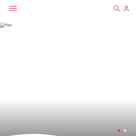
Chiens
Chats
NAC