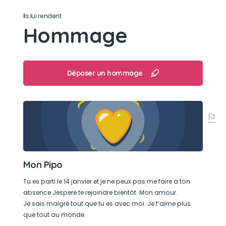
Il n’était pas très joueur
Ils lui rendent
Hommage
Son loisir préféré
Dormir dehors.
Déposer un hommage
Mon Pipo
Tu es parti le 14 janvier et je ne peux pas me faire a ton
absence Jespere te rejoindre bientôt. Mon amour.
Je sais malgré tout que tu es avec moi. Je t’aime plus
que tout au monde