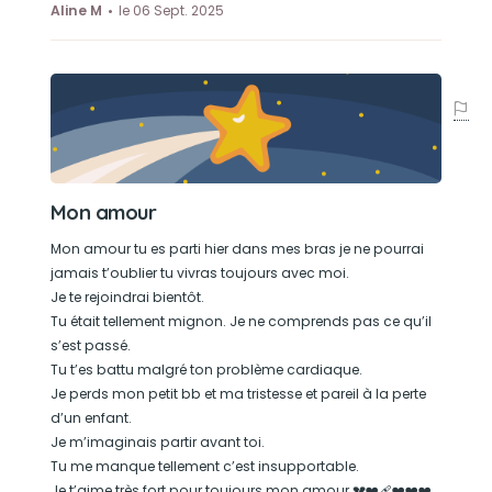
Aline M
le 06 Sept. 2025
Mon amour
Mon amour tu es parti hier dans mes bras je ne pourrai
jamais t’oublier tu vivras toujours avec moi.
Je te rejoindrai bientôt.
Tu était tellement mignon. Je ne comprends pas ce qu’il
s’est passé.
Tu t’es battu malgré ton problème cardiaque.
Je perds mon petit bb et ma tristesse et pareil à la perte
d’un enfant.
Je m’imaginais partir avant toi.
Tu me manque tellement c’est insupportable.
Je t’aime très fort pour toujours mon amour 💔❤️‍🩹❤️❤️❤️