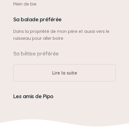
Plein de bie
Sa balade préférée
Dans la propriété de mon père et aussi vers le
ruisseau pour aller boire
Sa bêtise préférée
Il ne faisait pas trop de bêtise. Mais il attendait
qu’on ne le regarde pas pour se sauver
Lire la suite
Son caractère
Les amis de Pipo
Doux gentil il fallait toujours qu’on s’occupe de
lui.
Son jouet préféré